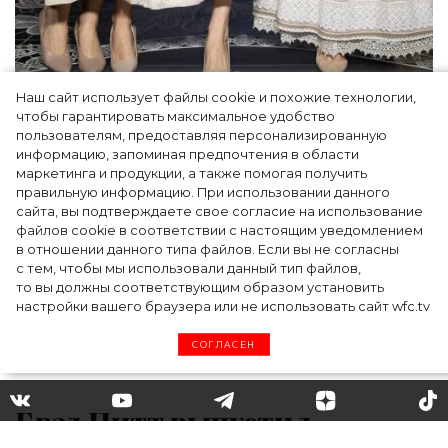
Наш сайт использует файлы cookie и похожие технологии,
Как Ульяновск стал столицей российской
чтобы гарантировать максимальное удобство
моды на два дня — Подиум, байеры и 100
пользователям, предоставляя персонализированную
информацию, запоминая предпочтения в области
млн рублей договорённостей: что
маркетинга и продукции, а также помогая получить
случилось на форуме в Ульяновске
правильную информацию. При использовании данного
сайта, вы подтверждаете свое согласие на использование
файлов cookie в соответствии с настоящим уведомлением
в отношении данного типа файлов. Если вы не согласны
с тем, чтобы мы использовали данный тип файлов,
то вы должны соответствующим образом установить
настройки вашего браузера или не использовать сайт wfc.tv
СОГЛАСЕН
Брэд Питт выпустил