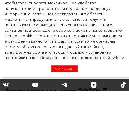
Как Ульяновск стал столицей российской
чтобы гарантировать максимальное удобство
моды на два дня — Подиум, байеры и 100
пользователям, предоставляя персонализированную
информацию, запоминая предпочтения в области
млн рублей договорённостей: что
маркетинга и продукции, а также помогая получить
случилось на форуме в Ульяновске
правильную информацию. При использовании данного
сайта, вы подтверждаете свое согласие на использование
файлов cookie в соответствии с настоящим уведомлением
в отношении данного типа файлов. Если вы не согласны
с тем, чтобы мы использовали данный тип файлов,
то вы должны соответствующим образом установить
настройки вашего браузера или не использовать сайт wfc.tv
СОГЛАСЕН
Антитренды лета 2020: 7
вещей, которые вышли из
моды в этом сезоне