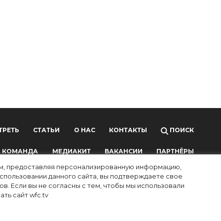
ТРЕТЬ
СТАТЬИ
О НАС
КОНТАКТЫ
ПОИСК
 КОМАНДА
МЕДИАКИТ
ВАКАНСИИ
ПАРТНЁРЫ
лям, предоставляя персонализированную информацию,
использовании данного сайта, вы подтверждаете свое
в. Если вы не согласны с тем, чтобы мы использовали
ть сайт wfc.tv
ных технологий и массовых коммуникаций (Роскомнадзор),
ой почты редакции:
info@wfc.tv
, телефон редакции: +7(495) 64-48-0000, адрес