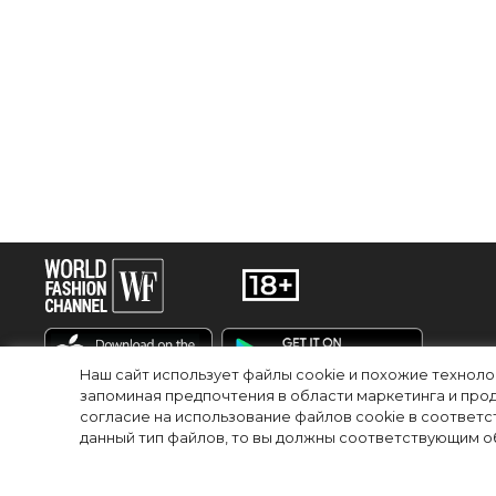
Наш сайт использует файлы cookie и похожие технол
запоминая предпочтения в области маркетинга и прод
согласие на использование файлов cookie в соответс
RU
EN
данный тип файлов, то вы должны соответствующим об
© 2025Сетевое издание «World Fashion Channel» (доменное имя сайта: wfc.
регистрационный номер и дата принятия решения о регистрации: серия Эл №