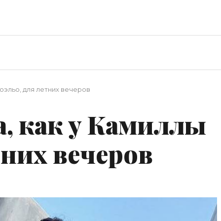
Коэльо, для летних вечеров
а, как у Камиллы
тних вечеров