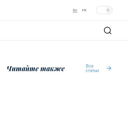
RU
EN
Все
Читайте также
статьи