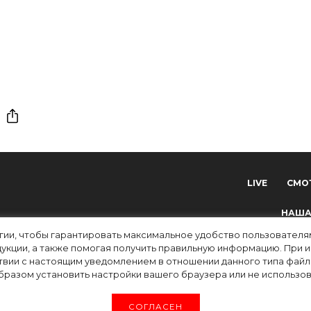
LIVE
СМО
НАША
огии, чтобы гарантировать максимальное удобство пользовате
укции, а также помогая получить правильную информацию. При 
твии с настоящим уведомлением в отношении данного типа файло
разом установить настройки вашего браузера или не использова
tv) зарегистрировано Федеральной службой по надзору в сфере связи, информацион
СОГЛАСЕН
 ФС 77-83223 от 12 мая 2022 г. Главный редактор Григорьев В.О. Адрес электронн