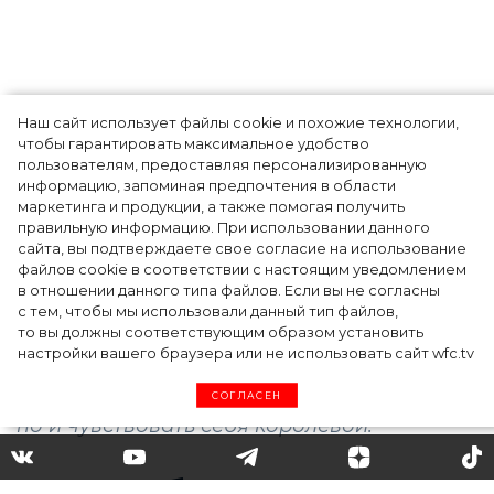
Наш сайт использует файлы cookie и похожие технологии,
Показы для души: как Алтай стал новой
чтобы гарантировать максимальное удобство
точкой на карте российской моды — Там,
пользователям, предоставляя персонализированную
информацию, запоминая предпочтения в области
где вдохновение само находит
маркетинга и продукции, а также помогая получить
дизайнера
правильную информацию. При использовании данного
сайта, вы подтверждаете свое согласие на использование
файлов cookie в соответствии с настоящим уведомлением
в отношении данного типа файлов. Если вы не согласны
с тем, чтобы мы использовали данный тип файлов,
то вы должны соответствующим образом установить
настройки вашего браузера или не использовать сайт wfc.tv
СОГЛАСЕН
С чем носить ботильоны: