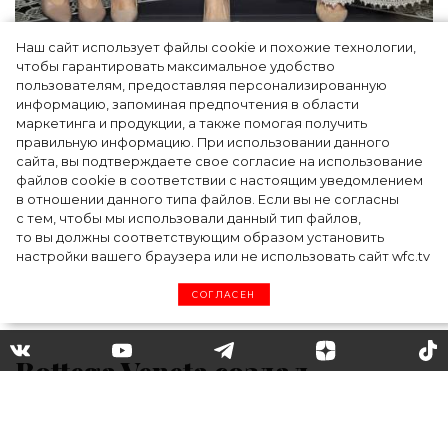
Наш сайт использует файлы cookie и похожие технологии,
Как Ульяновск стал столицей российской
чтобы гарантировать максимальное удобство
моды на два дня — Подиум, байеры и 100
пользователям, предоставляя персонализированную
информацию, запоминая предпочтения в области
млн рублей договорённостей: что
маркетинга и продукции, а также помогая получить
случилось на форуме в Ульяновске
правильную информацию. При использовании данного
сайта, вы подтверждаете свое согласие на использование
файлов cookie в соответствии с настоящим уведомлением
в отношении данного типа файлов. Если вы не согласны
с тем, чтобы мы использовали данный тип файлов,
то вы должны соответствующим образом установить
настройки вашего браузера или не использовать сайт wfc.tv
СОГЛАСЕН
Bottega Veneta создал
технологичную сумку-
палатку за 1300 долларов