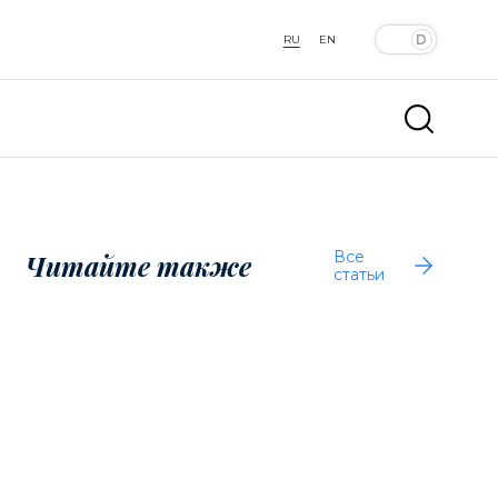
RU
EN
Все
Читайте также
статьи