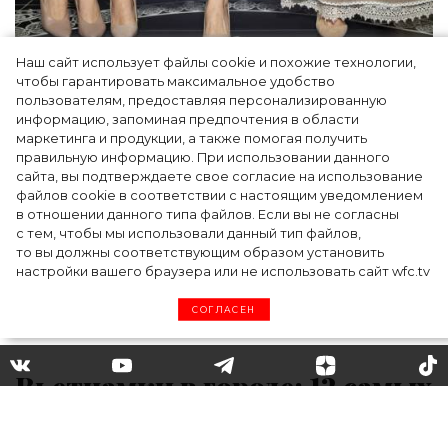
Наш сайт использует файлы cookie и похожие технологии,
Как Ульяновск стал столицей российской
чтобы гарантировать максимальное удобство
моды на два дня — Подиум, байеры и 100
пользователям, предоставляя персонализированную
информацию, запоминая предпочтения в области
млн рублей договорённостей: что
маркетинга и продукции, а также помогая получить
случилось на форуме в Ульяновске
правильную информацию. При использовании данного
сайта, вы подтверждаете свое согласие на использование
файлов cookie в соответствии с настоящим уведомлением
в отношении данного типа файлов. Если вы не согласны
с тем, чтобы мы использовали данный тип файлов,
то вы должны соответствующим образом установить
настройки вашего браузера или не использовать сайт wfc.tv
СОГЛАСЕН
Вьетнамки в городе: 12 самых
стильных пар сезона на