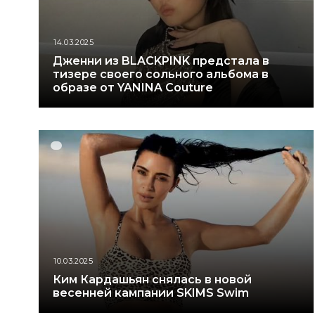
14.03.2025
Дженни из BLACKPINK предстала в
тизере своего сольного альбома в
образе от YANINA Couture
10.03.2025
Ким Кардашьян снялась в новой
весенней кампании SKIMS Swim