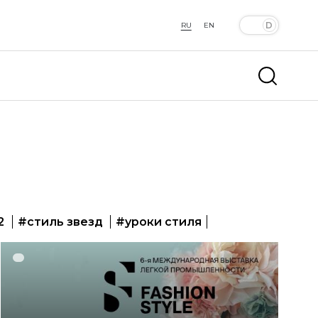
RU
EN
2
#стиль звезд
#уроки стиля