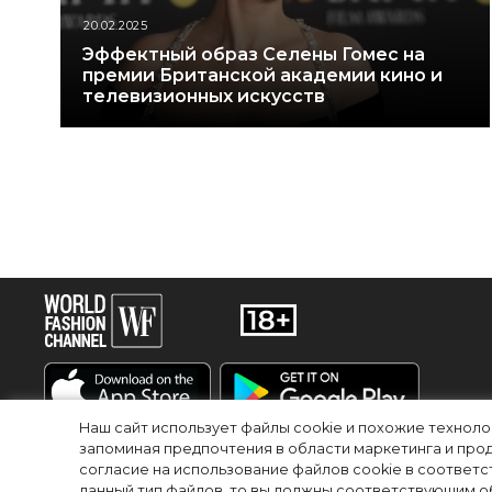
20.02.2025
Эффектный образ Селены Гомес на
премии Британской академии кино и
телевизионных искусств
Наш сайт использует файлы cookie и похожие технол
запоминая предпочтения в области маркетинга и прод
RU
EN
согласие на использование файлов cookie в соответс
данный тип файлов, то вы должны соответствующим об