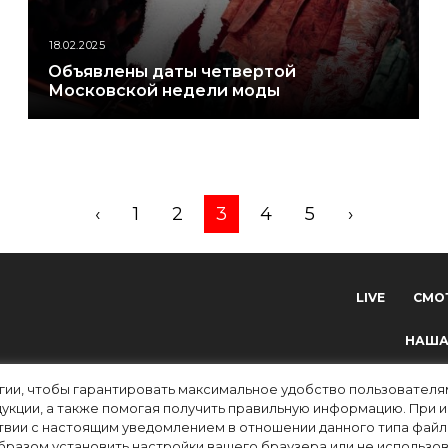
18.02.2025
Объявлены даты четвертой
Московской недели моды
‹
1
2
3
4
5
›
LIVE
СМО
НАША
огии, чтобы гарантировать максимальное удобство пользовате
укции, а также помогая получить правильную информацию. При 
твии с настоящим уведомлением в отношении данного типа файло
разом установить настройки вашего браузера или не использова