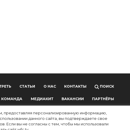
ТРЕТЬ
СТАТЬИ
О НАС
КОНТАКТЫ
ПОИСК
 КОМАНДА
МЕДИАКИТ
ВАКАНСИИ
ПАРТНЁРЫ
лям, предоставляя персонализированную информацию,
использовании данного сайта, вы подтверждаете свое
в. Если вы не согласны с тем, чтобы мы использовали
ть сайт wfc.tv