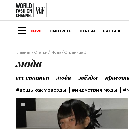
LIVE
СМОТРЕТЬ
СТАТЬИ
КАСТИНГ
Главная
/
Статьи
/
Мода
/
Страница 3
мода
все статьи
мода
звёзды
красот
#вещь как у звезды
#индустрия моды
#м