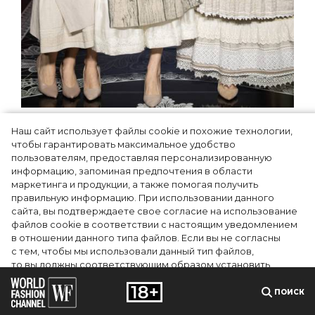
Как Ульяновск стал столицей
Наш сайт использует файлы cookie и похожие технологии,
российской моды на два дня —
чтобы гарантировать максимальное удобство
Подиум, байеры и 100 млн рублей
пользователям, предоставляя персонализированную
информацию, запоминая предпочтения в области
договорённостей: что случилось на
маркетинга и продукции, а также помогая получить
форуме в Ульяновске
правильную информацию. При использовании данного
сайта, вы подтверждаете свое согласие на использование
файлов cookie в соответствии с настоящим уведомлением
в отношении данного типа файлов. Если вы не согласны
с тем, чтобы мы использовали данный тип файлов,
то вы должны соответствующим образом установить
настройки вашего браузера или не использовать сайт wfc.tv
ПОИСК
СОГЛАСЕН