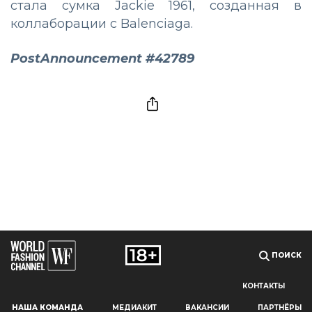
стала сумка Jackie 1961, созданная в
коллаборации с Balenciaga.
PostAnnouncement #42789
ПОИСК
КОНТАКТЫ
Наш сайт использует файлы cookie и похожие технологии,
НАША КОМАНДА
МЕДИАКИТ
ВАКАНСИИ
ПАРТНЁРЫ