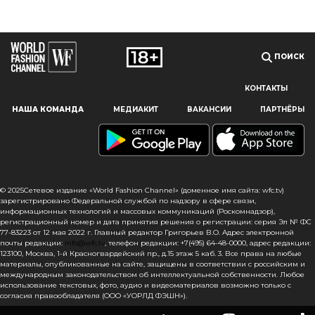
ПОИСК
КОНТАКТЫ
Наш сайт использует файлы cookie и похожие технологии,
НАША КОМАНДА
МЕДИАКИТ
ВАКАНСИИ
ПАРТНЁРЫ
чтобы гарантировать максимальное удобство
пользователям, предоставляя персонализированную
информацию, запоминая предпочтения в области
маркетинга и продукции, а также помогая получить
правильную информацию. При использовании данного
сайта, вы подтверждаете свое согласие на использование
© 2025Сетевое издание «World Fashion Channel» (доменное имя сайта: wfc.tv)
файлов cookie в соответствии с настоящим уведомлением
зарегистрировано Федеральной службой по надзору в сфере связи,
информационных технологий и массовых коммуникаций (Роскомнадзор),
в отношении данного типа файлов. Если вы не согласны
регистрационный номер и дата принятия решения о регистрации: серия Эл № ФС
с тем, чтобы мы использовали данный тип файлов,
77-83223 от 12 мая 2022 г. Главный редактор Григорьев В.О. Адрес электронной
то вы должны соответствующим образом установить
почты редакции:
info@wfc.tv
, телефон редакции: +7(495) 64-48-0000, адрес редакции:
123100, Москва, 1-й Красногвардейский пр., д.15 этаж 5 каб. 3. Все права на любые
настройки вашего браузера или не использовать сайт wfc.tv
материалы, опубликованные на сайте, защищены в соответствии с российским и
международным законодательством об интеллектуальной собственности. Любое
СОГЛАСЕН
использование текстовых, фото, аудио и видеоматериалов возможно только с
согласия правообладателя (ООО «УОРЛД ФЭШН»).