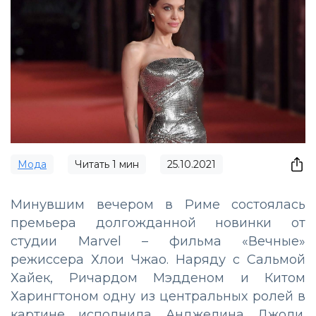
Мода
Читать
1
мин
25.10.2021
Минувшим вечером в Риме состоялась
премьера долгожданной новинки от
студии Marvel – фильма «Вечные»
режиссера Хлои Чжао. Наряду с Сальмой
Хайек, Ричардом Мэдденом и Китом
Харингтоном одну из центральных ролей в
картине исполнила Анджелина Джоли.