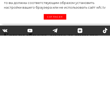
то вы должны соответствующим образом установить
настройки вашего браузера или не использовать сайт wfc.tv
СОГЛАСЕН
Как выбрать купальник по
типу фигуры: учимся на
примере звезд и модных
блогеров
Купальник с оборками, классическое
бикини или слитный: выбираем купальник,
который больше всего подойдет к вашему
типу фигуры.