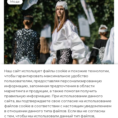
Мода
Наш сайт использует файлы cookie и похожие технологии,
Показы для души: как Алтай стал новой
чтобы гарантировать максимальное удобство
точкой на карте российской моды — Там,
пользователям, предоставляя персонализированную
информацию, запоминая предпочтения в области
где вдохновение само находит
маркетинга и продукции, а также помогая получить
дизайнера
правильную информацию. При использовании данного
сайта, вы подтверждаете свое согласие на использование
файлов cookie в соответствии с настоящим уведомлением
в отношении данного типа файлов. Если вы не согласны
с тем, чтобы мы использовали данный тип файлов,