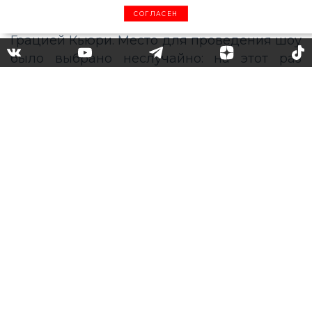
СОГЛАСЕН
Платье-лебедь, греческие
тоги и кроссовки: в Афинах
прошел показ новой
круизной коллекции Dior
Вечером 17 июня в Афинах состоялся показ
новой круизной коллекции Dior, созданной
креативным директором бренда Марией
Грацией Кьюри. Место для проведения шоу
было выбрано неслучайно: на этот раз
подиумом для моделей стал стадион
Панатинаикос, построенный еще в