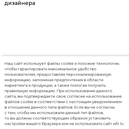
Наш сайт использует файлы cookie и похожие технологии,
Показы для души: как Алтай стал новой
чтобы гарантировать максимальное удобство
точкой на карте российской моды — Там,
пользователям, предоставляя персонализированную
информацию, запоминая предпочтения в области
где вдохновение само находит
маркетинга и продукции, а также помогая получить
дизайнера
правильную информацию. При использовании данного
сайта, вы подтверждаете свое согласие на использование
файлов cookie в соответствии с настоящим уведомлением
в отношении данного типа файлов. Если вы не согласны
с тем, чтобы мы использовали данный тип файлов,
то вы должны соответствующим образом установить
настройки вашего браузера или не использовать сайт wfc.tv