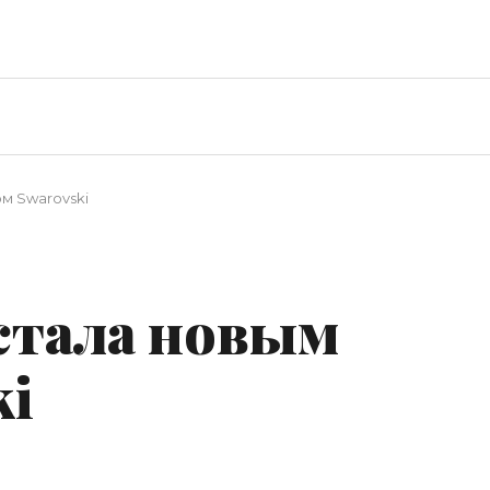
м Swarovski
 стала новым
ki