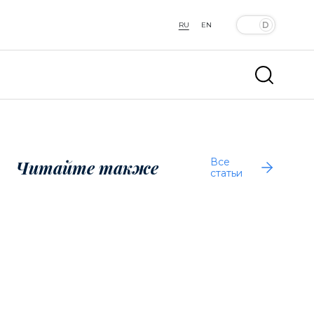
RU
EN
Все
Читайте также
статьи