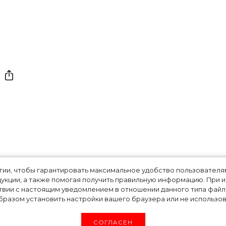
ла лицом
огии, чтобы гарантировать максимальное удобство пользовате
укции, а также помогая получить правильную информацию. При 
твии с настоящим уведомлением в отношении данного типа файло
й коллекциии
разом установить настройки вашего браузера или не использова
СОГЛАСЕН