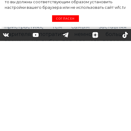
то вы должны соответствующим образом установить
настройки вашего браузера или не использовать сайт wfc.tv
СОГЛАСЕН
Смарт-часы или винтажная
сумка? Как выбрать подарок
по знаку зодиака
Приближается самое волшебное время в
году. И пока одни составляют виш-листы и
желают вполне конкретных вещей, другие
предпочитают не говорить о своих
пристрастиях, тем самым заставляя
дарителя потратить немного больше
времени на выбор подходящего подарка.