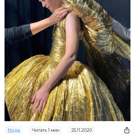
Мода
Читать
1
мин
25.11.2020