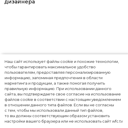
Наш сайт использует файлы cookie и похожие технологии,
Показы для души: как Алтай стал новой
чтобы гарантировать максимальное удобство
точкой на карте российской моды — Там,
пользователям, предоставляя персонализированную
информацию, запоминая предпочтения в области
где вдохновение само находит
маркетинга и продукции, а также помогая получить
дизайнера
правильную информацию. При использовании данного
сайта, вы подтверждаете свое согласие на использование
файлов cookie в соответствии с настоящим уведомлением
в отношении данного типа файлов. Если вы не согласны
с тем, чтобы мы использовали данный тип файлов,
то вы должны соответствующим образом установить
настройки вашего браузера или не использовать сайт wfc.tv