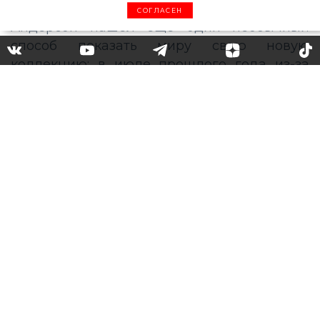
СОГЛАСЕН
Много цвета, принтов и
необычных деталей: какой
получилась новая
коллекция Джонатана
Андерсона для Loewe
Креативный директор Loewe Джонатан
Андерсон нашел еще один необычный
способ показать миру свою новую
коллекцию: в июле прошлого года из-за
ограничений, связанных с пандемией, он
не смог провести шоу в присутствии