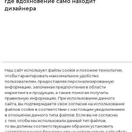
Наш сайт использует файлы cookie и похожие технологии,
Показы для души: как Алтай стал новой
чтобы гарантировать максимальное удобство
точкой на карте российской моды — Там,
пользователям, предоставляя персонализированную
информацию, запоминая предпочтения в области
где вдохновение само находит
маркетинга и продукции, а также помогая получить
дизайнера
правильную информацию. При использовании данного
сайта, вы подтверждаете свое согласие на использование
файлов cookie в соответствии с настоящим уведомлением
в отношении данного типа файлов. Если вы не согласны
с тем, чтобы мы использовали данный тип файлов,
то вы должны соответствующим образом установить
настройки вашего браузера или не использовать сайт wfc.tv