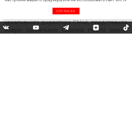
СОГЛАСЕН
Единство противоречий:
Gabriela Hearst показал
новую коллекцию сезона
осень-зима 2021
Габриэла Херст, которая с декабря 2020
года не только руководит собственным
брендом одежды, но и занимает пост
креативного директора Chloé, представила
новую коллекцию Gabriela Hearst осень-
зима 2021, показ которой прошел на одном