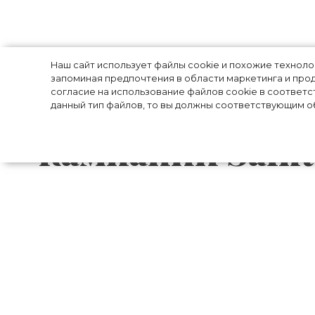
Ромео Бекхэм, 
Наш сайт использует файлы cookie и похожие технол
запоминая предпочтения в области маркетинга и прод
согласие на использование файлов cookie в соответс
Кравиц и други
данный тип файлов, то вы должны соответствующим об
кампании Saint
Креативный директор французского мо
представил новую коллекцию, полность
джинсы, шорты, куртки, жакеты, руба
перьями и монограммами бренда, вылож
рекламной кампании капсулы дизайнер
летнего сына Виктории и Дэвида Бекхэм 