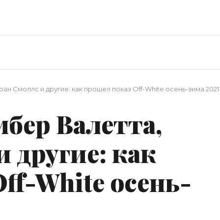
ан Смоллс и другие: как прошел показ Off-White осень-зима 2021
мбер Валетта,
 другие: как
ff-White осень-