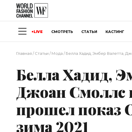
LIVE
СМОТРЕТЬ
СТАТЬИ
КАСТИНГ
Главная
/
Статьи
/
Мода
/
Белла Хадид, Эмбер Валетта, Джо
Белла Хадид, Э
Джоан Смоллс и
прошел показ O
зима 2021