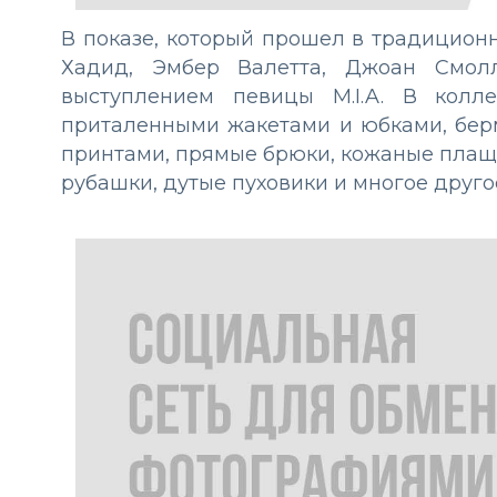
В показе, который прошел в традицион
Хадид, Эмбер Валетта, Джоан Смол
выступлением певицы M.I.A. В колл
приталенными жакетами и юбками, берм
принтами, прямые брюки, кожаные плащи
рубашки, дутые пуховики и многое друг