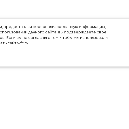
лям, предоставляя персонализированную информацию,
использовании данного сайта, вы подтверждаете свое
в. Если вы не согласны с тем, чтобы мы использовали
ть сайт wfc.tv
лло
шли
ные
к в
18-
иц,