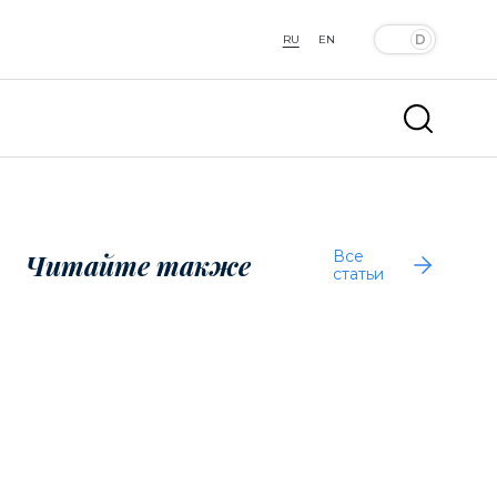
RU
EN
Все
Читайте также
статьи