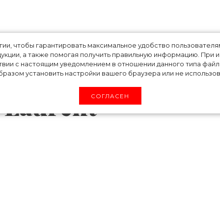
Хейли Бибер, Зои
огии, чтобы гарантировать максимальное удобство пользовате
укции, а также помогая получить правильную информацию. При 
твии с настоящим уведомлением в отношении данного типа файло
е в новой
разом установить настройки вашего браузера или не использова
 Laurent
СОГЛАСЕН
дного дома Saint Laurent Энтони Ваккаре
ю созданную из винтажного денима. В нее во
шки, нижнее белье и аксессуары, украшен
енными из разноцветных стразов. Для съемо
 пригласил главных амбассадоров марки – 
Ромео, модель Хейли Бибер, актрису Зои Крав