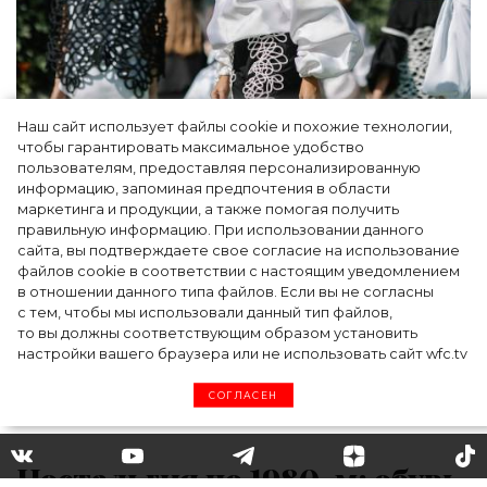
Наш сайт использует файлы cookie и похожие технологии,
Показы для души: как Алтай стал новой
чтобы гарантировать максимальное удобство
точкой на карте российской моды — Там,
пользователям, предоставляя персонализированную
информацию, запоминая предпочтения в области
где вдохновение само находит
маркетинга и продукции, а также помогая получить
дизайнера
правильную информацию. При использовании данного
сайта, вы подтверждаете свое согласие на использование
файлов cookie в соответствии с настоящим уведомлением
в отношении данного типа файлов. Если вы не согласны
с тем, чтобы мы использовали данный тип файлов,
то вы должны соответствующим образом установить
настройки вашего браузера или не использовать сайт wfc.tv
СОГЛАСЕН
Ностальгия по 1980-м: обувь