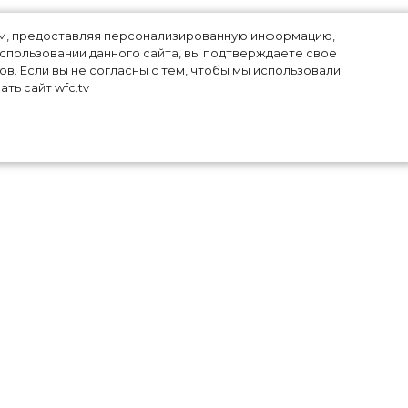
лям, предоставляя персонализированную информацию,
использовании данного сайта, вы подтверждаете свое
в. Если вы не согласны с тем, чтобы мы использовали
ть сайт wfc.tv
ала
ь в
шн
ть
нии
дет
ним