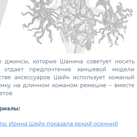
е джинсы, которые Шанина советует носить
 отдает предпочтение замшевой модели
естве аксессуаров Шейк использует кожаный
сумку на длинном кожаном ремешке – вместе
етов.
ериалы:
ы: Ирина Шейк показала яркий осенний