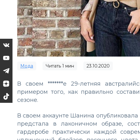
Мода
Читать
1
мин
23.10.2020
В своем *******е 29-летняя австрал
примером того, как правильно состав
сезоне.
В своем аккаунте Шанина опубликовала 
предстала в лаконичном образе, сос
гардеробе практически каждой совре
удлиненный блейзер песочного цвета.