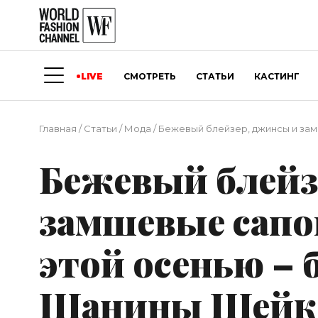
LIVE
СМОТРЕТЬ
СТАТЬИ
КАСТИНГ
Главная
/
Статьи
/
Мода
/
Бежевый блейзер, джинсы и зам
Бежевый блейз
замшевые сапог
этой осенью – 
Шанины Шейк