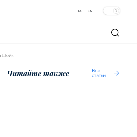
RU
EN
ы Шейк
Все
Читайте также
статьи