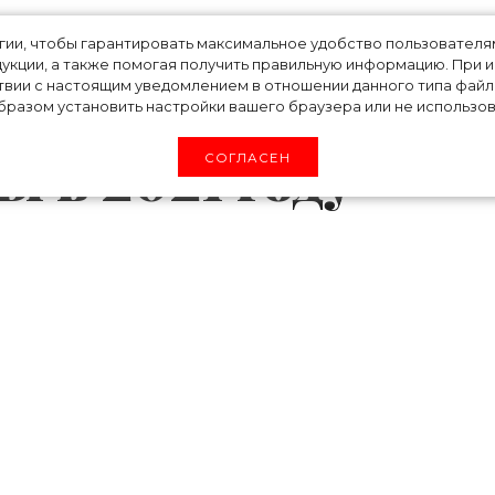
восстановлению:
огии, чтобы гарантировать максимальное удобство пользовате
укции, а также помогая получить правильную информацию. При 
азали, что ждет
твии с настоящим уведомлением в отношении данного типа файло
разом установить настройки вашего браузера или не использова
 в 2021 году
СОГЛАСЕН
 всего сказалась пандемия коронавируса, ст
 сих пор в мире сохраняется неопределенност
ического кризиса, представители мира фэ
арианты развития событий и пересмотре
издания The Business of Fashion и компа
 в котором рассказали, что, по их мнению, ж
 ей понадобится, чтобы вернуться к преж