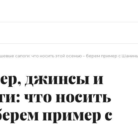
шевые сапоги: что носить этой осенью – берем пример с Шанин
ер, джинсы и
и: что носить
берем пример с