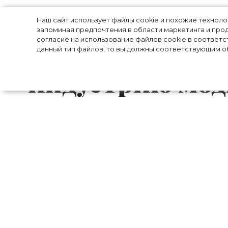
Долгий путь к 
Наш сайт использует файлы cookie и похожие технол
запоминая предпочтения в области маркетинга и прод
эксперты расск
согласие на использование файлов cookie в соответс
данный тип файлов, то вы должны соответствующим об
индустрию моды
Одной из отраслей, на которой сильнее
индустрия моды. Несмотря на то что до
отношении здоровья людей и эконом
пытаются учесть все возможные в
традиционные стратегии. Аналитики 
McKinsey & Company опубликовали отчет,
индустрию в 2021 году и какое время
показателям прибыли.