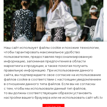
Наш сайт использует файлы cookie и похожие технологии,
Показы для души: как Алтай стал новой
чтобы гарантировать максимальное удобство
точкой на карте российской моды — Там,
пользователям, предоставляя персонализированную
информацию, запоминая предпочтения в области
где вдохновение само находит
маркетинга и продукции, а также помогая получить
дизайнера
правильную информацию. При использовании данного
сайта, вы подтверждаете свое согласие на использование
файлов cookie в соответствии с настоящим уведомлением
в отношении данного типа файлов. Если вы не согласны
с тем, чтобы мы использовали данный тип файлов,
то вы должны соответствующим образом установить
настройки вашего браузера или не использовать сайт wfc.tv
СОГЛАСЕН