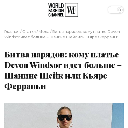
Главная
/
Статьи
/
Мода
/
Битва нарядов: кому платье Devon
Windsor идет больше – Шанине Шейк или Кьяре Ферраньи
Битва нарядов: кому платье
Devon Windsor идет больше –
Шанине Шейк или Кьяре
Ферраньи