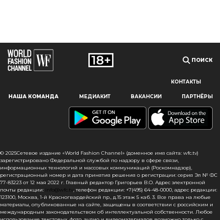
ПОИСК
КОНТАКТЫ
Наш сайт использует файлы cookie и похожие технологии,
НАША КОМАНДА
МЕДИАКИТ
ВАКАНСИИ
ПАРТНЁРЫ
чтобы гарантировать максимальное удобство
пользователям, предоставляя персонализированную
информацию, запоминая предпочтения в области
маркетинга и продукции, а также помогая получить
правильную информацию. При использовании данного
сайта, вы подтверждаете свое согласие на использование
© 2025Сетевое издание «World Fashion Channel» (доменное имя сайта: wfc.tv)
файлов cookie в соответствии с настоящим уведомлением
зарегистрировано Федеральной службой по надзору в сфере связи,
информационных технологий и массовых коммуникаций (Роскомнадзор),
в отношении данного типа файлов. Если вы не согласны
регистрационный номер и дата принятия решения о регистрации: серия Эл № ФС
с тем, чтобы мы использовали данный тип файлов,
77-83223 от 12 мая 2022 г. Главный редактор Григорьев В.О. Адрес электронной
то вы должны соответствующим образом установить
почты редакции:
info@wfc.tv
, телефон редакции: +7(495) 64-48-0000, адрес редакции:
настройки вашего браузера или не использовать сайт wfc.tv
123100, Москва, 1-й Красногвардейский пр., д.15 этаж 5 каб. 3. Все права на любые
материалы, опубликованные на сайте, защищены в соответствии с российским и
международным законодательством об интеллектуальной собственности. Любое
СОГЛАСЕН
использование текстовых, фото, аудио и видеоматериалов возможно только с