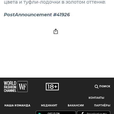
цвета и туфли-лодочки в золотом оттенке.
PostAnnouncement #41926
ПОИСК
КОНТАКТЫ
Наш сайт использует файлы cookie и похожие технологии,
НАША КОМАНДА
МЕДИАКИТ
ВАКАНСИИ
ПАРТНЁРЫ
чтобы гарантировать максимальное удобство