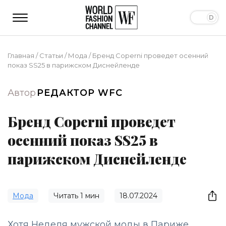
Главная
/
Статьи
/
Мода
/
Бренд Coperni проведет осенний
показ SS25 в парижском Диснейленде
Автор
РЕДАКТОР WFC
Бренд Coperni проведет
осенний показ SS25 в
парижском Диснейленде
Мода
Читать
1
мин
18.07.2024
Хотя Неделя мужской моды в Париже