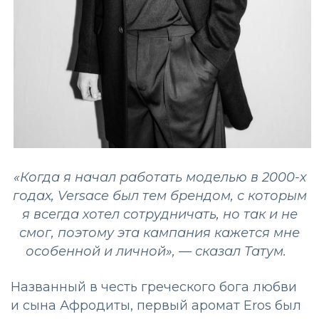
«Когда я начал работать моделью в 2000-х
годах, Versace был тем брендом, с которым
я всегда хотел сотрудничать, но так и не
смог, поэтому эта кампания кажется мне
особенной и личной», — сказал Татум.
Названный в честь греческого бога любви
и сына Афродиты, первый аромат Eros был