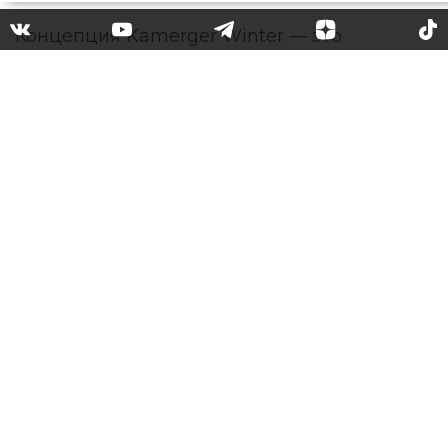
В Санкт-Петербурге
состоялось fashion-show
KAMERGER WINTER от
журнала Камергер
26 января в Санкт-Петербурге состоялось
fashion-show KAMERGER WINTER от
журнала Камергер.
Концепция Kamerger Winter — это
соединение моды и искусства сквозь
призму виртуальной реальности.
Дизайнеры продемонстрировали
коллекции в атмосфере цифровых