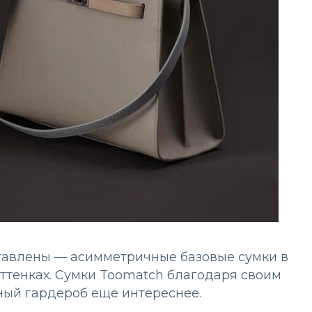
тавлены — асимметричные базовые сумки в
ттенках. Сумки Toomatch благодаря своим
ый гардероб еще интереснее.