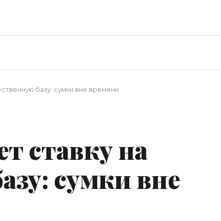
ественную базу: сумки вне времени
ет ставку на
азу: сумки вне