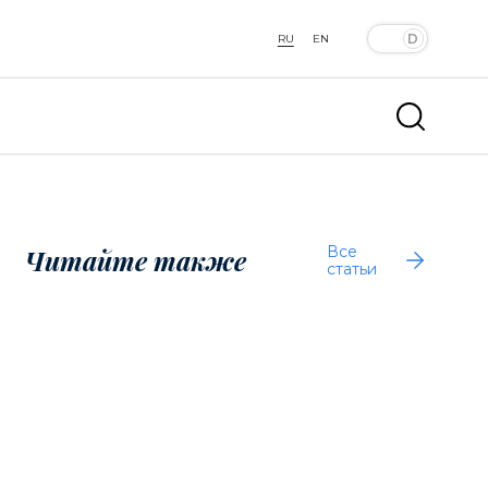
RU
EN
Все
Читайте также
статьи