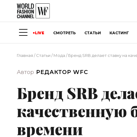
LIVE
СМОТРЕТЬ
СТАТЬИ
КАСТИНГ
Главная
/
Статьи
/
Мода
/
Бренд SRB делает ставку на кач
Автор
РЕДАКТОР WFC
Бренд SRB дела
качественную б
времени