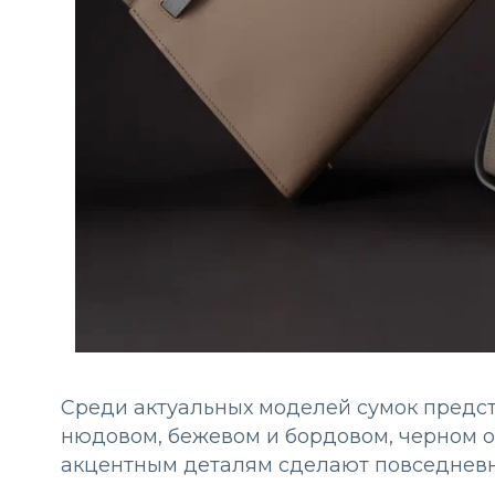
Среди актуальных моделей сумок предс
нюдовом, бежевом и бордовом, черном о
акцентным деталям сделают повседневн