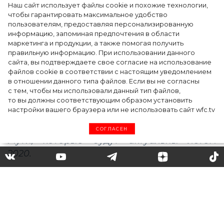
Наш сайт использует файлы cookie и похожие технологии,
Показы для души: как Алтай стал новой
чтобы гарантировать максимальное удобство
точкой на карте российской моды — Там,
пользователям, предоставляя персонализированную
информацию, запоминая предпочтения в области
где вдохновение само находит
маркетинга и продукции, а также помогая получить
дизайнера
правильную информацию. При использовании данного
сайта, вы подтверждаете свое согласие на использование
файлов cookie в соответствии с настоящим уведомлением
в отношении данного типа файлов. Если вы не согласны
с тем, чтобы мы использовали данный тип файлов,
то вы должны соответствующим образом установить
настройки вашего браузера или не использовать сайт wfc.tv
СОГЛАСЕН
Блейзер с подплечниками и
летний комбинезон:
повторяем 4 модных образа
Орнеллы Мути из фильма