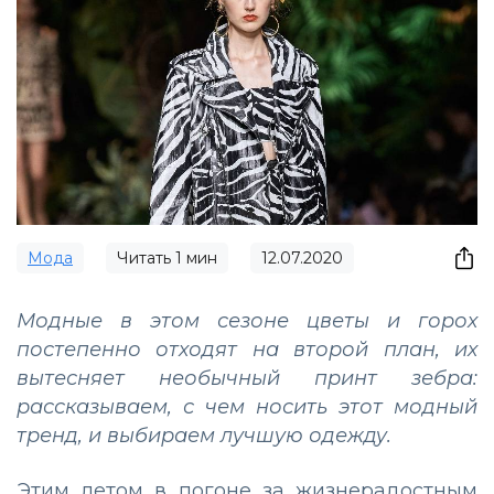
Мода
Читать
1
мин
12.07.2020
Модные в этом сезоне цветы и горох
постепенно отходят на второй план, их
вытесняет необычный принт зебра:
рассказываем, с чем носить этот модный
тренд, и выбираем лучшую одежду.
Этим летом в погоне за жизнерадостным