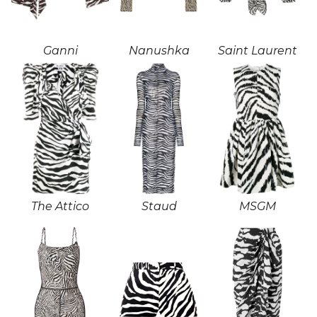
Ganni
Nanushka
Saint Laurent
The Attico
Staud
MSGM