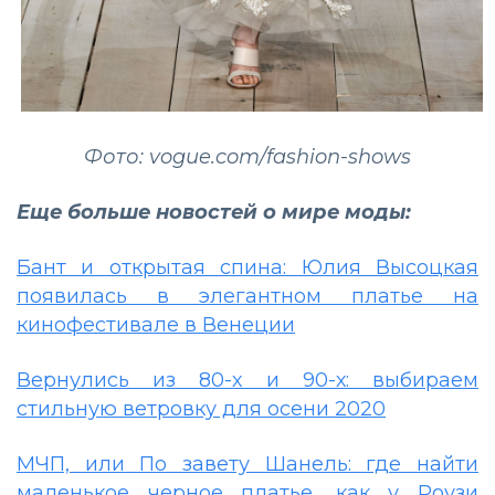
Фото: vogue.com/fashion-shows
Еще больше новостей о мире моды:
Бант и открытая спина: Юлия Высоцкая
появилась в элегантном платье на
кинофестивале в Венеции
Вернулись из 80-х и 90-х: выбираем
стильную ветровку для осени 2020
МЧП, или По завету Шанель: где найти
маленькое черное платье, как у Роузи