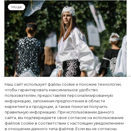
Мода
Наш сайт использует файлы cookie и похожие технологии,
Показы для души: как Алтай стал новой
чтобы гарантировать максимальное удобство
точкой на карте российской моды — Там,
пользователям, предоставляя персонализированную
информацию, запоминая предпочтения в области
где вдохновение само находит
маркетинга и продукции, а также помогая получить
дизайнера
правильную информацию. При использовании данного
сайта, вы подтверждаете свое согласие на использование
файлов cookie в соответствии с настоящим уведомлением
в отношении данного типа файлов. Если вы не согласны