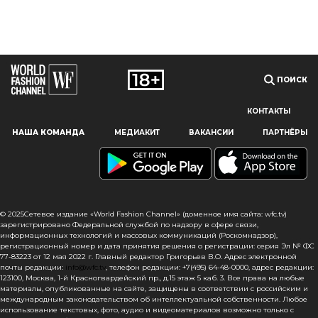
ПОИСК
КОНТАКТЫ
Наш сайт использует файлы cookie и похожие технологии,
НАША КОМАНДА
МЕДИАКИТ
ВАКАНСИИ
ПАРТНЁРЫ
чтобы гарантировать максимальное удобство
пользователям, предоставляя персонализированную
информацию, запоминая предпочтения в области
маркетинга и продукции, а также помогая получить
правильную информацию. При использовании данного
сайта, вы подтверждаете свое согласие на использование
© 2025Сетевое издание «World Fashion Channel» (доменное имя сайта: wfc.tv)
файлов cookie в соответствии с настоящим уведомлением
зарегистрировано Федеральной службой по надзору в сфере связи,
информационных технологий и массовых коммуникаций (Роскомнадзор),
в отношении данного типа файлов. Если вы не согласны
регистрационный номер и дата принятия решения о регистрации: серия Эл № ФС
с тем, чтобы мы использовали данный тип файлов,
77-83223 от 12 мая 2022 г. Главный редактор Григорьев В.О. Адрес электронной
то вы должны соответствующим образом установить
почты редакции:
info@wfc.tv
, телефон редакции: +7(495) 64-48-0000, адрес редакции:
123100, Москва, 1-й Красногвардейский пр., д.15 этаж 5 каб. 3. Все права на любые
настройки вашего браузера или не использовать сайт wfc.tv
материалы, опубликованные на сайте, защищены в соответствии с российским и
международным законодательством об интеллектуальной собственности. Любое
СОГЛАСЕН
использование текстовых, фото, аудио и видеоматериалов возможно только с