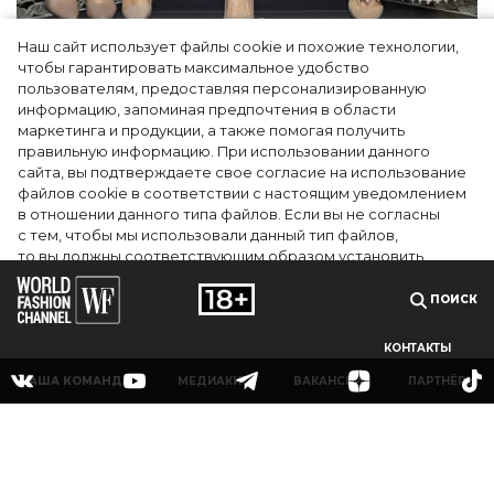
Наш сайт использует файлы cookie и похожие технологии,
Как Ульяновск стал столицей российской
чтобы гарантировать максимальное удобство
моды на два дня — Подиум, байеры и 100
пользователям, предоставляя персонализированную
информацию, запоминая предпочтения в области
млн рублей договорённостей: что
маркетинга и продукции, а также помогая получить
случилось на форуме в Ульяновске
правильную информацию. При использовании данного
сайта, вы подтверждаете свое согласие на использование
файлов cookie в соответствии с настоящим уведомлением
в отношении данного типа файлов. Если вы не согласны
с тем, чтобы мы использовали данный тип файлов,
то вы должны соответствующим образом установить
настройки вашего браузера или не использовать сайт wfc.tv
ПОИСК
СОГЛАСЕН
КОНТАКТЫ
НАША КОМАНДА
МЕДИАКИТ
ВАКАНСИИ
ПАРТНЁРЫ