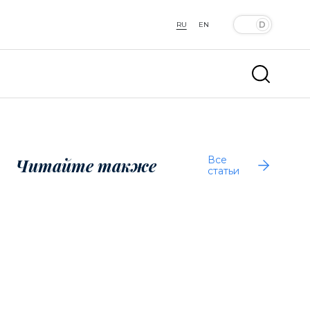
RU
EN
Все
Читайте также
статьи