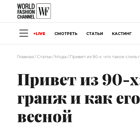
LIVE
СМОТРЕТЬ
СТАТЬИ
КАСТИНГ
Главная
/
Статьи
/
Мода
/
Привет из 90-х: что такое стиль 
Привет из 90-х
гранж и как ег
весной