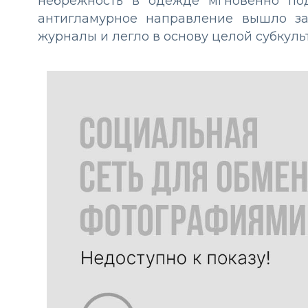
небрежность в одежде мгновенно под
антигламурное направление вышло за
журналы и легло в основу целой субкуль