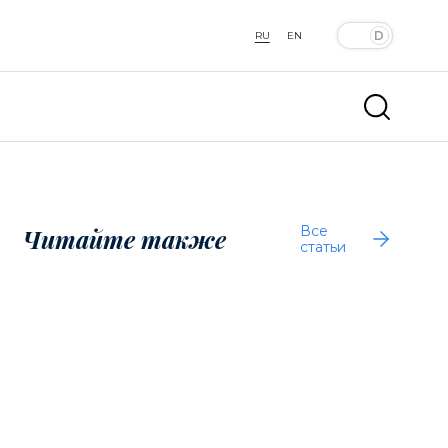
RU
EN
Все
Читайте также
статьи