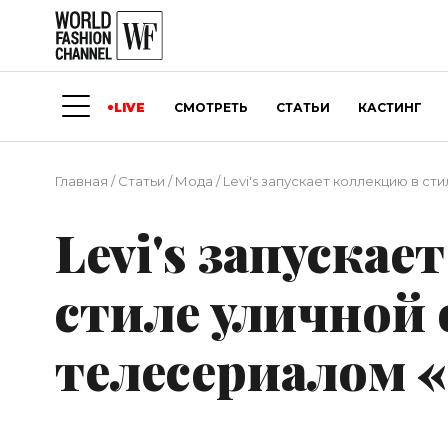
LIVE
СМОТРЕТЬ
СТАТЬИ
КАСТИНГ
Главная
/
Статьи
/
Мода
/
Levi's запускает коллекцию в с
Levi's запуска
стиле уличной 
телесериалом 