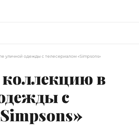
тиле уличной одежды с телесериалом «Simpsons»
ет коллекцию в
одежды с
«Simpsons»