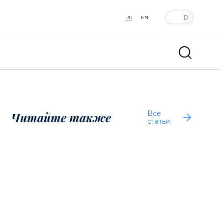
RU
EN
Все
Читайте также
статьи