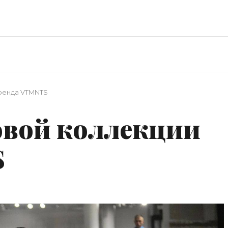
бренда VTMNTS
новой коллекции
S