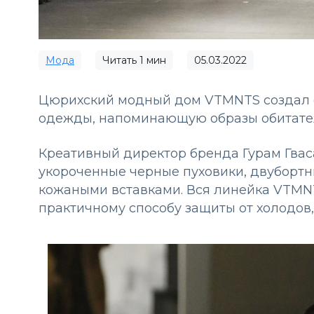
Мода
Читать
1
мин
05.03.2022
Цюрихский модный дом VTMNTS создал 
одежды, напоминающую образы обитател
Креативный директор бренда Гурам Гва
укороченные черные пуховики, двубортн
кожаными вставками. Вся линейка VTMNT
практичному способу защиты от холодов,