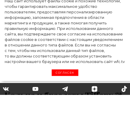
Наш сайт использует файлы cookie и похожие технологии,
Как Ульяновск стал столицей российской
чтобы гарантировать максимальное удобство
моды на два дня — Подиум, байеры и 100
пользователям, предоставляя персонализированную
информацию, запоминая предпочтения в области
млн рублей договорённостей: что
маркетинга и продукции, а также помогая получить
случилось на форуме в Ульяновске
правильную информацию. При использовании данного
сайта, вы подтверждаете свое согласие на использование
файлов cookie в соответствии с настоящим уведомлением
в отношении данного типа файлов. Если вы не согласны
с тем, чтобы мы использовали данный тип файлов,
то вы должны соответствующим образом установить
настройки вашего браузера или не использовать сайт wfc.tv
СОГЛАСЕН
Кольца и браслеты Tiffany &
Co стали трендом после
победы лыжницы Айлин Гу
на Олимпиаде