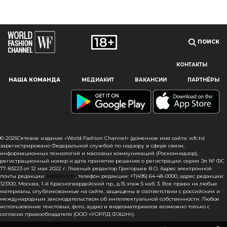
ПОИСК
КОНТАКТЫ
Наш сайт использует файлы cookie и похожие технологии,
НАША КОМАНДА
МЕДИАКИТ
ВАКАНСИИ
ПАРТНЁРЫ
чтобы гарантировать максимальное удобство
пользователям, предоставляя персонализированную
информацию, запоминая предпочтения в области
маркетинга и продукции, а также помогая получить
правильную информацию. При использовании данного
сайта, вы подтверждаете свое согласие на использование
© 2025Сетевое издание «World Fashion Channel» (доменное имя сайта: wfc.tv)
файлов cookie в соответствии с настоящим уведомлением
зарегистрировано Федеральной службой по надзору в сфере связи,
информационных технологий и массовых коммуникаций (Роскомнадзор),
в отношении данного типа файлов. Если вы не согласны
регистрационный номер и дата принятия решения о регистрации: серия Эл № ФС
с тем, чтобы мы использовали данный тип файлов,
77-83223 от 12 мая 2022 г. Главный редактор Григорьев В.О. Адрес электронной
то вы должны соответствующим образом установить
почты редакции:
info@wfc.tv
, телефон редакции: +7(495) 64-48-0000, адрес редакции:
123100, Москва, 1-й Красногвардейский пр., д.15 этаж 5 каб. 3. Все права на любые
настройки вашего браузера или не использовать сайт wfc.tv
материалы, опубликованные на сайте, защищены в соответствии с российским и
международным законодательством об интеллектуальной собственности. Любое
СОГЛАСЕН
использование текстовых, фото, аудио и видеоматериалов возможно только с
согласия правообладателя (ООО «УОРЛД ФЭШН»).