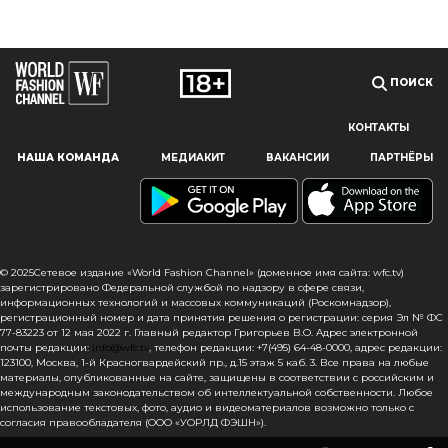
ПОИСК
КОНТАКТЫ
Наш сайт использует файлы cookie и похожие технологии,
НАША КОМАНДА
МЕДИАКИТ
ВАКАНСИИ
ПАРТНЁРЫ
чтобы гарантировать максимальное удобство
пользователям, предоставляя персонализированную
информацию, запоминая предпочтения в области
маркетинга и продукции, а также помогая получить
правильную информацию. При использовании данного
сайта, вы подтверждаете свое согласие на использование
© 2025Сетевое издание «World Fashion Channel» (доменное имя сайта: wfc.tv)
файлов cookie в соответствии с настоящим уведомлением
зарегистрировано Федеральной службой по надзору в сфере связи,
информационных технологий и массовых коммуникаций (Роскомнадзор),
в отношении данного типа файлов. Если вы не согласны
регистрационный номер и дата принятия решения о регистрации: серия Эл № ФС
с тем, чтобы мы использовали данный тип файлов,
77-83223 от 12 мая 2022 г. Главный редактор Григорьев В.О. Адрес электронной
то вы должны соответствующим образом установить
почты редакции:
info@wfc.tv
, телефон редакции: +7(495) 64-48-0000, адрес редакции:
123100, Москва, 1-й Красногвардейский пр., д.15 этаж 5 каб. 3. Все права на любые
настройки вашего браузера или не использовать сайт wfc.tv
материалы, опубликованные на сайте, защищены в соответствии с российским и
международным законодательством об интеллектуальной собственности. Любое
СОГЛАСЕН
использование текстовых, фото, аудио и видеоматериалов возможно только с
согласия правообладателя (ООО «УОРЛД ФЭШН»).