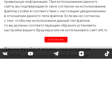
дизайнера
правильную информацию. При использовании данного
сайта, вы подтверждаете свое согласие на использование
файлов cookie в соответствии с настоящим уведомлением
в отношении данного типа файлов. Если вы не согласны
с тем, чтобы мы использовали данный тип файлов,
то вы должны соответствующим образом установить
настройки вашего браузера или не использовать сайт wfc.tv
СОГЛАСЕН
Неделя моды в Копенгагене
объявила официальную
программу на сезон Весна/
Лето 2023
В недельном мероприятии,
запланированном на август 2022 года,