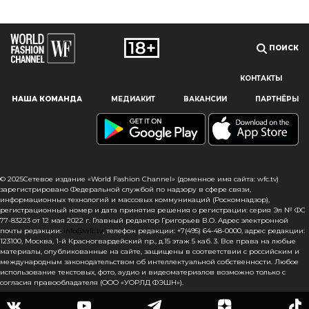
ПОИСК
КОНТАКТЫ
Наш сайт использует файлы cookie и похожие технологии,
НАША КОМАНДА
МЕДИАКИТ
ВАКАНСИИ
ПАРТНЁРЫ
чтобы гарантировать максимальное удобство
пользователям, предоставляя персонализированную
информацию, запоминая предпочтения в области
маркетинга и продукции, а также помогая получить
правильную информацию. При использовании данного
сайта, вы подтверждаете свое согласие на использование
© 2025Сетевое издание «World Fashion Channel» (доменное имя сайта: wfc.tv)
файлов cookie в соответствии с настоящим уведомлением
зарегистрировано Федеральной службой по надзору в сфере связи,
информационных технологий и массовых коммуникаций (Роскомнадзор),
в отношении данного типа файлов. Если вы не согласны
регистрационный номер и дата принятия решения о регистрации: серия Эл № ФС
с тем, чтобы мы использовали данный тип файлов,
77-83223 от 12 мая 2022 г. Главный редактор Григорьев В.О. Адрес электронной
то вы должны соответствующим образом установить
почты редакции:
info@wfc.tv
, телефон редакции: +7(495) 64-48-0000, адрес редакции:
настройки вашего браузера или не использовать сайт wfc.tv
123100, Москва, 1-й Красногвардейский пр., д.15 этаж 5 каб. 3. Все права на любые
материалы, опубликованные на сайте, защищены в соответствии с российским и
международным законодательством об интеллектуальной собственности. Любое
СОГЛАСЕН
использование текстовых, фото, аудио и видеоматериалов возможно только с
согласия правообладателя (ООО «УОРЛД ФЭШН»).