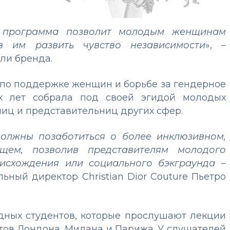
 программа позволит молодым женщинам
в им развить чувство независимости
», –
ли бренда.
 по поддержке женщин и борьбе за гендерное
ех лет собрала под своей эгидой молодых
ц и представительниц других сфер.
должны позаботиться о более инклюзивном,
щем, позволив представителям молодого
оисхождения или социального бэкграунда –
альный директор Christian Dior Couture Пьетро
дных студентов, которые прослушают лекции
тов Лондона, Милана и Парижа. У слушателей