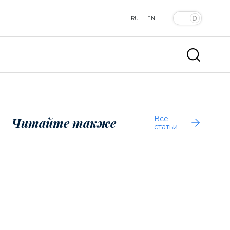
RU
EN
Все
Читайте также
статьи