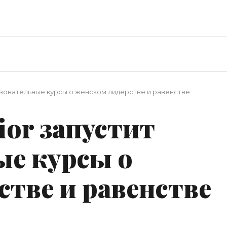
разовательные курсы о женском лидерстве и равенстве
ior запустит
ые курсы о
тве и равенстве