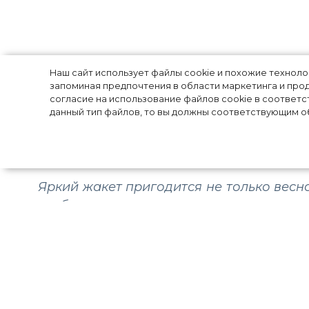
С чем носить ж
Наш сайт использует файлы cookie и похожие технол
запоминая предпочтения в области маркетинга и прод
согласие на использование файлов cookie в соответс
модных образа 
данный тип файлов, то вы должны соответствующим об
Яркий жакет пригодится не только весной
чтобы выглядеть классно.
Время, когда жакеты носили только в д
безвозвратно: сегодня этот предмет
повседневного, так и вечернего образа.
жакетов: просто выбирайте модель из л