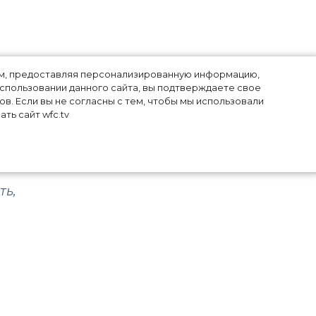
3
лям, предоставляя персонализированную информацию,
использовании данного сайта, вы подтверждаете свое
в. Если вы не согласны с тем, чтобы мы использовали
ть сайт wfc.tv
ть,
ся,
ак
 от
ого