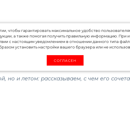
акет летом 2020: 
огии, чтобы гарантировать максимальное удобство пользовате
укции, а также помогая получить правильную информацию. При 
твии с настоящим уведомлением в отношении данного типа файло
на любой случай
разом установить настройки вашего браузера или не использова
СОГЛАСЕН
, но и летом: рассказываем, с чем его сочета
уэте с брюками, к счастью, ушло, и, надеем
 гардероба стал ключевым при создании к
 Стилисты предлагают и летом не отказываться
егкой ткани и отойдите от классических черн