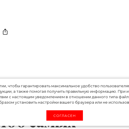
еле, Бейонсе,
огии, чтобы гарантировать максимальное удобство пользовате
укции, а также помогая получить правильную информацию. При 
твии с настоящим уведомлением в отношении данного типа файло
 и другие:
разом установить настройки вашего браузера или не использова
 100 самых
СОГЛАСЕН