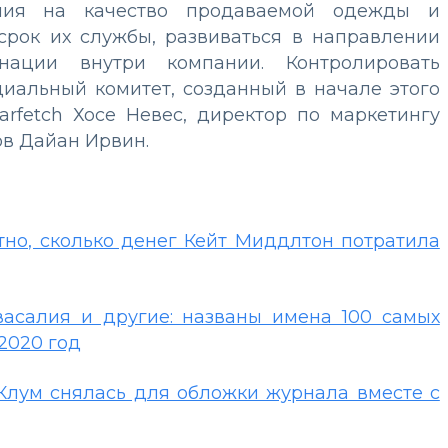
ния на качество продаваемой одежды и
 срок их службы, развиваться в направлении
ации внутри компании. Контролировать
циальный комитет, созданный в начале этого
arfetch Хосе Невес, директор по маркетингу
ов Дайан Ирвин.
стно, сколько денег Кейт Миддлтон потратила
васалия и другие: названы имена 100 самых
2020 год
 Клум снялась для обложки журнала вместе с