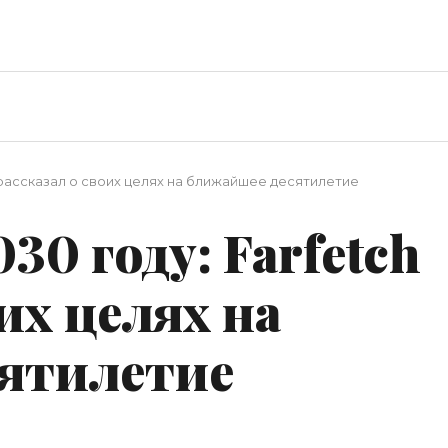
h рассказал о своих целях на ближайшее десятилетие
30 году: Farfetch
их целях на
ятилетие