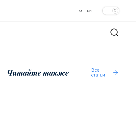
RU
EN
Все
Читайте также
статьи