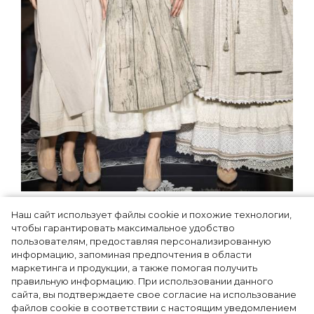
Как Ульяновск стал столицей
Наш сайт использует файлы cookie и похожие технологии,
российской моды на два дня —
чтобы гарантировать максимальное удобство
Подиум, байеры и 100 млн рублей
пользователям, предоставляя персонализированную
информацию, запоминая предпочтения в области
договорённостей: что случилось на
маркетинга и продукции, а также помогая получить
форуме в Ульяновске
правильную информацию. При использовании данного
сайта, вы подтверждаете свое согласие на использование
файлов cookie в соответствии с настоящим уведомлением