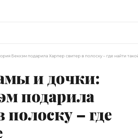
ория Бекхэм подарила Харпер свитер в полоску – где найти тако
амы и дочки:
эм подарила
 полоску – где
е