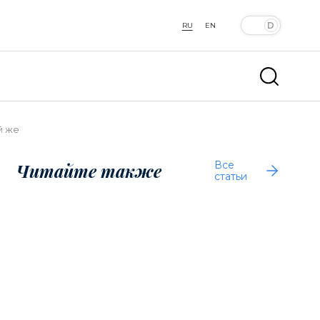
RU
EN
й же
Все
Читайте также
статьи