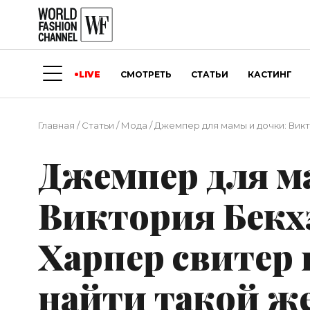
LIVE
СМОТРЕТЬ
СТАТЬИ
КАСТИНГ
Главная
/
Статьи
/
Мода
/
Джемпер для мамы и дочки: Викт
Джемпер для м
Виктория Бекх
Харпер свитер в
найти такой ж