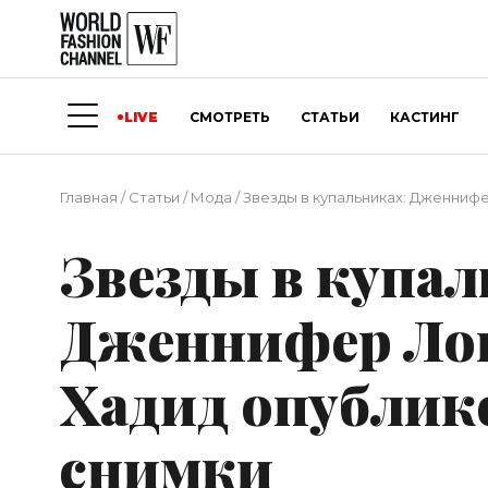
LIVE
СМОТРЕТЬ
СТАТЬИ
КАСТИНГ
Главная
/
Статьи
/
Мода
/
Звезды в купальниках: Дженниф
Звезды в купал
Дженнифер Лоп
Хадид опублик
снимки