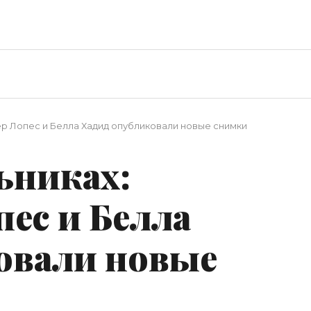
ер Лопес и Белла Хадид опубликовали новые снимки
ьниках:
ес и Белла
овали новые