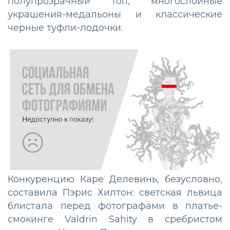
полупрозрачный топ, многослойные
украшения-медальоны и классические
черные туфли-лодочки.
Конкуренцию Каре Делевинь, безусловно,
составила Пэрис Хилтон: светская львица
блистала перед фотографами в платье-
смокинге Valdrin Sahity в сребристом