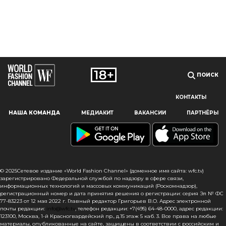
ПОИСК
КОНТАКТЫ
Наш сайт использует файлы cookie и похожие технологии,
НАША КОМАНДА
МЕДИАКИТ
ВАКАНСИИ
ПАРТНЁРЫ
чтобы гарантировать максимальное удобство
пользователям, предоставляя персонализированную
информацию, запоминая предпочтения в области
маркетинга и продукции, а также помогая получить
правильную информацию. При использовании данного
сайта, вы подтверждаете свое согласие на использование
© 2025Сетевое издание «World Fashion Channel» (доменное имя сайта: wfc.tv)
файлов cookie в соответствии с настоящим уведомлением
зарегистрировано Федеральной службой по надзору в сфере связи,
информационных технологий и массовых коммуникаций (Роскомнадзор),
в отношении данного типа файлов. Если вы не согласны
регистрационный номер и дата принятия решения о регистрации: серия Эл № ФС
с тем, чтобы мы использовали данный тип файлов,
77-83223 от 12 мая 2022 г. Главный редактор Григорьев В.О. Адрес электронной
то вы должны соответствующим образом установить
почты редакции:
info@wfc.tv
, телефон редакции: +7(495) 64-48-0000, адрес редакции:
123100, Москва, 1-й Красногвардейский пр., д.15 этаж 5 каб. 3. Все права на любые
настройки вашего браузера или не использовать сайт wfc.tv
материалы, опубликованные на сайте, защищены в соответствии с российским и