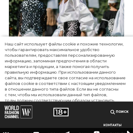
Наш сайт использует файлы cookie и похожие технологии,
Показы для души: как Алтай стал новой
чтобы гарантировать максимальное удобство
точкой на карте российской моды —
пользователям, предоставляя персонализированную
информацию, запоминая предпочтения в области
Там, где вдохновение само находит
маркетинга и продукции, а также помогая получить
дизайнера
правильную информацию. При использовании данного
сайта, вы подтверждаете свое согласие на использование
файлов cookie в соответствии с настоящим уведомлением
в отношении данного типа файлов. Если вы не согласны
с тем, чтобы мы использовали данный тип файлов,
то вы должны соответствующим образом установить
настройки вашего браузера или не использовать сайт wfc.tv
ПОИСК
СОГЛАСЕН
КОНТАКТЫ