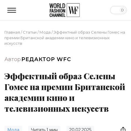
Главная
/
Статьи
/
Мода
/
Эффектный образ Селены Гомес на
премии Британской академии кино и телевизионных
искусств
Автор
РЕДАКТОР WFC
Эффектный образ Селены
Гомес на премии Британской
академии кино и
телевизионных искусств
Мода
Читать
1
мин
20.02.2025