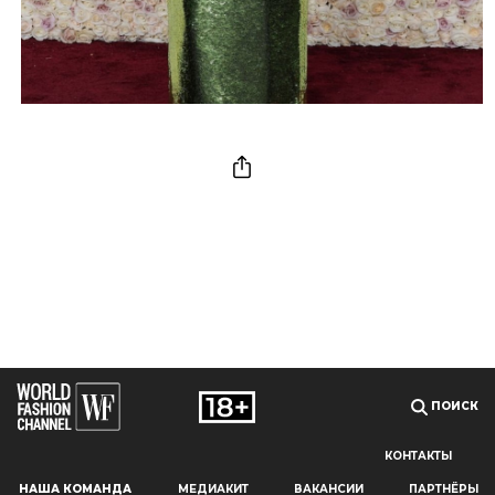
ПОИСК
КОНТАКТЫ
Наш сайт использует файлы cookie и похожие технологии,
НАША КОМАНДА
МЕДИАКИТ
ВАКАНСИИ
ПАРТНЁРЫ